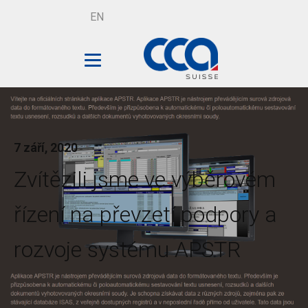
EN
7 září, 2020
Zvítězili jsme ve výběrovém
řízení na převzetí podpory a
rozvoje systému APSTR