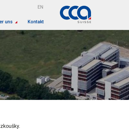
EN
er uns
Kontakt
 zkoušky.