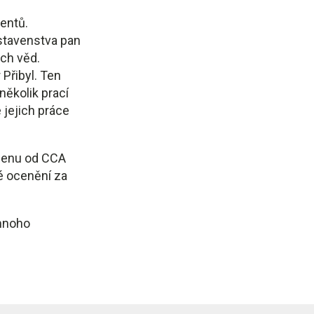
entů.
stavenstva pan
ých věd.
 Přibyl. Ten
několik prací
 jejich práce
 cenu od CCA
né ocenění za
 mnoho