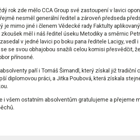
ždý rok zde mělo CCA Group své zastoupení v lavici opon
ejmě nesměl generální ředitel a zároveň předseda před
terý je mimo jiné i členem Vědecké rady Faktulty aplikovan
 u zkoušek měl i náš ředitel úseku Metodiky a směrnic Petr
asedal v jedné lavici po boku pana ředitele Lacigy, vedl i 
í se se svou obhajobou snažili celou komisi přesvědčit, že
obor přínosné.
bsolventy paří i Tomáš Šimandl, který získal již tradiční
pší diplomovou práci, a Jitka Poubová, která získala stej
kou.
ce i všem ostatním absolventům gratulujeme a přejeme
pěchů.