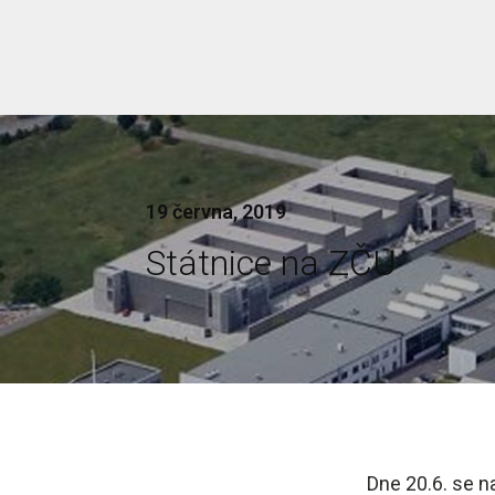
19 června, 2019
Státnice na ZČU
Dne 20.6. se n