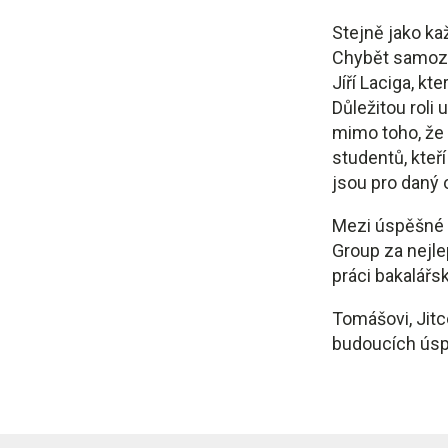
Stejně jako ka
Chybět samozř
Jíří Laciga, k
Důležitou roli
mimo toho, že z
studentů, kteř
jsou pro daný 
Mezi úspěšné a
Group za nejle
práci bakalářs
Tomášovi, Jit
budoucích ús