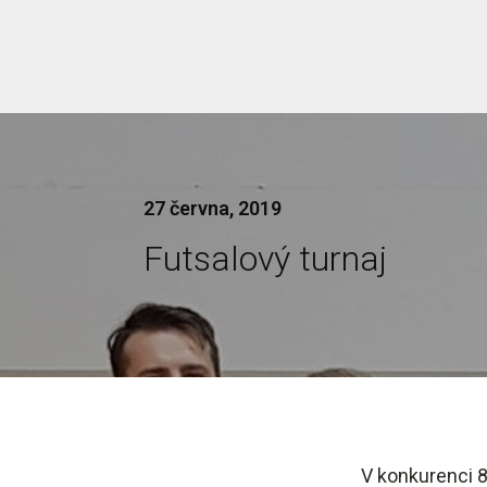
27 června, 2019
Futsalový turnaj
V konkurenci 8