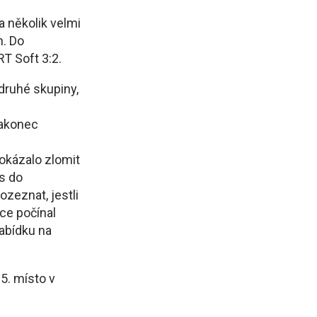
a několik velmi
n. Do
RT Soft 3:2.
druhé skupiny,
nakonec
okázalo zlomit
s do
zeznat, jestli
ce počínal
abídku na
5. místo v