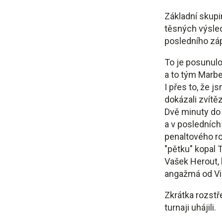
Základní skupin
těsných výsled
posledního záp
To je posunulo
a to tým Marbe
I přes to, že j
dokázali zvítě
Dvě minuty do 
a v posledních
penaltového ro
"pětku" kopal 
Vašek Herout,
angažmá od Vik
Zkrátka rozstř
turnaji uhájili.